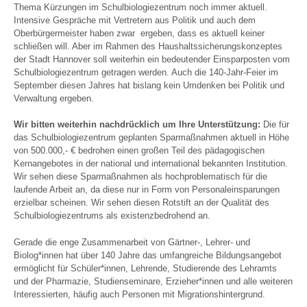
Thema Kürzungen im Schulbiologiezentrum noch immer aktuell.
Intensive Gespräche mit Vertretern aus Politik und auch dem
Oberbürgermeister haben zwar ergeben, dass es aktuell keiner
schließen will. Aber im Rahmen des Haushaltssicherungskonzeptes
der Stadt Hannover soll weiterhin ein bedeutender Einsparposten vom
Schulbiologiezentrum getragen werden. Auch die 140-Jahr-Feier im
September diesen Jahres hat bislang kein Umdenken bei Politik und
Verwaltung ergeben.
Wir bitten weiterhin nachdrücklich um Ihre Unterstützung:
Die für
das Schulbiologiezentrum geplanten Sparmaßnahmen aktuell in Höhe
von 500.000,- € bedrohen einen großen Teil des pädagogischen
Kernangebotes in der national und international bekannten Institution.
Wir sehen diese Sparmaßnahmen als hochproblematisch für die
laufende Arbeit an, da diese nur in Form von Personaleinsparungen
erzielbar scheinen. Wir sehen diesen Rotstift an der Qualität des
Schulbiologiezentrums als existenzbedrohend an.
Gerade die enge Zusammenarbeit von Gärtner-, Lehrer- und
Biolog*innen hat über 140 Jahre das umfangreiche Bildungsangebot
ermöglicht für Schüler*innen, Lehrende, Studierende des Lehramts
und der Pharmazie, Studienseminare, Erzieher*innen und alle weiteren
Interessierten, häufig auch Personen mit Migrationshintergrund.