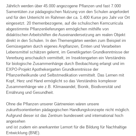
Jährlich werden über 45.000 angezogene Pflanzen und fast 7.000
Samentüten zur pädagogischen Nutzung von den Schulen angefordert
und für den Unterricht im Rahmen der ca. 1.400 Kurse pro Jahr vor Ort
eingesetzt. 20 themenbezogene, auf die schulischen Kerncurricula
abgestimmte Pflanzenlieferungen ermöglichen mithilfe von
didaktischen Arbeitshilfen die Auseinandersetzung am realen Objekt
direkt in den Schulen. In den Themengärten werden zum Beispiel im
Gemüsegarten durch eigenes Anpflanzen, Ernten und Verarbeiten
Lebensmittel schätzen gelernt, im Genetikgarten Grundkenntnisse der
Vererbung anschaulich vermittelt, im Insektengarten ein Verständnis
für biologische Zusammenhänge durch Beobachtung erlangt und im
EXPO-Projekt Apothekergarten Grundkenntnisse der
Pflanzenheilkunde und Selbstmedikation vermittelt. Das Lernen mit
Kopf, Herz und Hand ermöglicht so das Verständnis komplexer
Zusammenhänge wie z.B. Klimawandel, Bionik, Biodiversität und
Ernährung und Gesundheit.
Ohne die Pflanzen unserer Gärtnereien wären unsere
zukunftsorientierten pädagogischen Handlungskonzepte nicht möglich.
Aufgrund dieser ist das Zentrum bundesweit und international hoch
angesehen
und ist zudem ein anerkannter Lernort für die Bildung für Nachhaltige
Entwicklung (BNE).