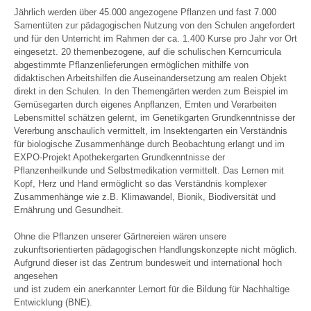
Jährlich werden über 45.000 angezogene Pflanzen und fast 7.000
Samentüten zur pädagogischen Nutzung von den Schulen angefordert
und für den Unterricht im Rahmen der ca. 1.400 Kurse pro Jahr vor Ort
eingesetzt. 20 themenbezogene, auf die schulischen Kerncurricula
abgestimmte Pflanzenlieferungen ermöglichen mithilfe von
didaktischen Arbeitshilfen die Auseinandersetzung am realen Objekt
direkt in den Schulen. In den Themengärten werden zum Beispiel im
Gemüsegarten durch eigenes Anpflanzen, Ernten und Verarbeiten
Lebensmittel schätzen gelernt, im Genetikgarten Grundkenntnisse der
Vererbung anschaulich vermittelt, im Insektengarten ein Verständnis
für biologische Zusammenhänge durch Beobachtung erlangt und im
EXPO-Projekt Apothekergarten Grundkenntnisse der
Pflanzenheilkunde und Selbstmedikation vermittelt. Das Lernen mit
Kopf, Herz und Hand ermöglicht so das Verständnis komplexer
Zusammenhänge wie z.B. Klimawandel, Bionik, Biodiversität und
Ernährung und Gesundheit.
Ohne die Pflanzen unserer Gärtnereien wären unsere
zukunftsorientierten pädagogischen Handlungskonzepte nicht möglich.
Aufgrund dieser ist das Zentrum bundesweit und international hoch
angesehen
und ist zudem ein anerkannter Lernort für die Bildung für Nachhaltige
Entwicklung (BNE).