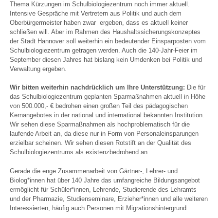
Thema Kürzungen im Schulbiologiezentrum noch immer aktuell.
Intensive Gespräche mit Vertretern aus Politik und auch dem
Oberbürgermeister haben zwar ergeben, dass es aktuell keiner
schließen will. Aber im Rahmen des Haushaltssicherungskonzeptes
der Stadt Hannover soll weiterhin ein bedeutender Einsparposten vom
Schulbiologiezentrum getragen werden. Auch die 140-Jahr-Feier im
September diesen Jahres hat bislang kein Umdenken bei Politik und
Verwaltung ergeben.
Wir bitten weiterhin nachdrücklich um Ihre Unterstützung:
Die für
das Schulbiologiezentrum geplanten Sparmaßnahmen aktuell in Höhe
von 500.000,- € bedrohen einen großen Teil des pädagogischen
Kernangebotes in der national und international bekannten Institution.
Wir sehen diese Sparmaßnahmen als hochproblematisch für die
laufende Arbeit an, da diese nur in Form von Personaleinsparungen
erzielbar scheinen. Wir sehen diesen Rotstift an der Qualität des
Schulbiologiezentrums als existenzbedrohend an.
Gerade die enge Zusammenarbeit von Gärtner-, Lehrer- und
Biolog*innen hat über 140 Jahre das umfangreiche Bildungsangebot
ermöglicht für Schüler*innen, Lehrende, Studierende des Lehramts
und der Pharmazie, Studienseminare, Erzieher*innen und alle weiteren
Interessierten, häufig auch Personen mit Migrationshintergrund.